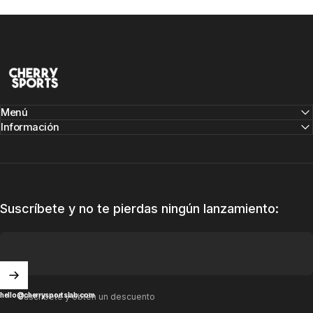
CHERRY SPORTS LAB
Menú
Información
Suscríbete y no te pierdas ningún lanzamiento:
hello@cherrysportslab.com
Suscríbete y obtén un descuento