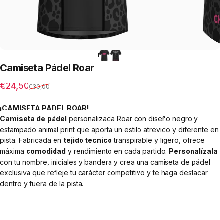
Camiseta
Pádel
Roar
Precio de oferta
Precio habitual
€24,50
€30,00
¡CAMISETA PADEL ROAR!
Camiseta de
pádel
personalizada Roar con diseño negro y
estampado animal print que aporta un estilo atrevido y diferente en
pista. Fabricada en
tejido técnico
transpirable y ligero, ofrece
máxima
comodidad
y rendimiento en cada partido.
Personalízala
con tu nombre, iniciales y bandera y crea una camiseta de pádel
exclusiva que refleje tu carácter competitivo y te haga destacar
dentro y fuera de la pista.