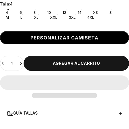
Talla
Talla:
4
4
6
8
10
12
14
XS
S
M
L
XL
XXL
3XL
4XL
PERSONALIZAR CAMISETA
Cantidad
AGREGAR AL CARRITO
GUÍA TALLAS