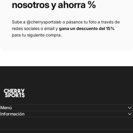
nosotros
y
ahorra
%
Sube a @cherrysportslab o pásanos tu foto a través de
redes sociales o email y
gana un descuento del 15%
para tu siguiente compra.
CHERRY SPORTS LAB
Menú
Información