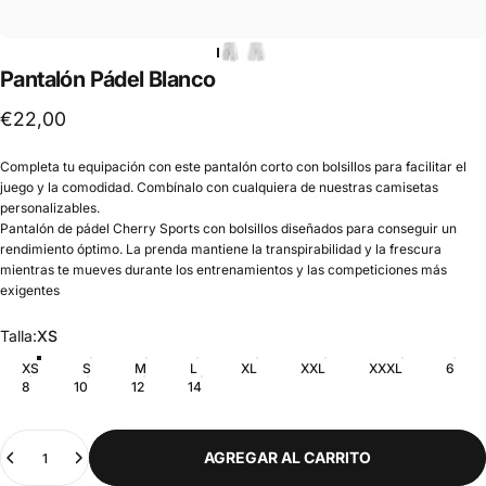
Pantalón
Pádel
Blanco
€22,00
Completa tu equipación con este pantalón corto con bolsillos para facilitar el
juego y la comodidad. Combínalo con cualquiera de nuestras camisetas
personalizables.
Pantalón de pádel Cherry Sports con bolsillos diseñados para conseguir un
rendimiento óptimo. La prenda mantiene la transpirabilidad y la frescura
mientras te mueves durante los entrenamientos y las competiciones más
exigentes
Talla
Talla:
XS
XS
S
M
L
XL
XXL
XXXL
6
8
10
12
14
Cantidad
AGREGAR AL CARRITO