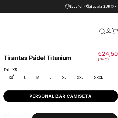
Español
España (EUR €)
Buscar
Inicia
Ca
€24,50
Tirantes
Pádel
Titanium
€35,00
Talla
Talla:
XS
XS
S
M
L
XL
XXL
XXXL
PERSONALIZAR CAMISETA
Cantidad