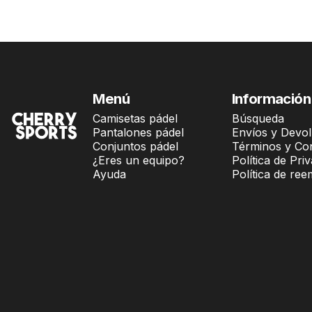
CHERRY SPORTS LAB
Menú
Información
Camisetas pádel
Búsqueda
Pantalones pádel
Envíos y Devo
Conjuntos pádel
Términos y Co
¿Eres un equipo?
Política de Pri
Ayuda
Política de re