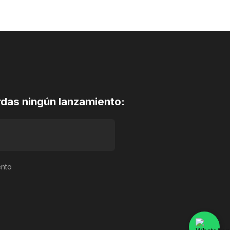
rdas ningún lanzamiento:
ento